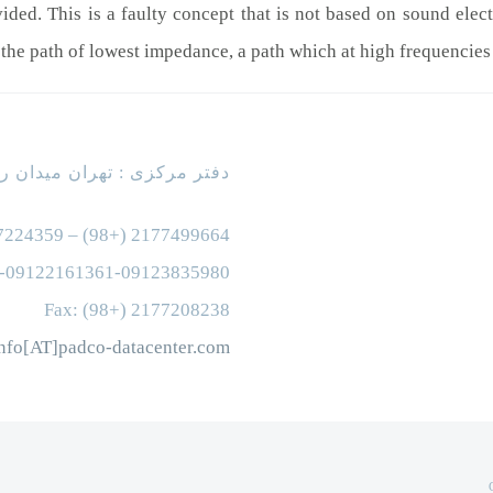
ed. This is a faulty concept that is not based on sound electr
the path of lowest impedance, a path which at high frequencies
دفتر مرکزی : تهران میدان رسالت – خیاب
7224359 – (98+) 2177499664
8-09122161361-09123835980
Fax: (98+) 2177208238
nfo[AT]padco-datacenter.com