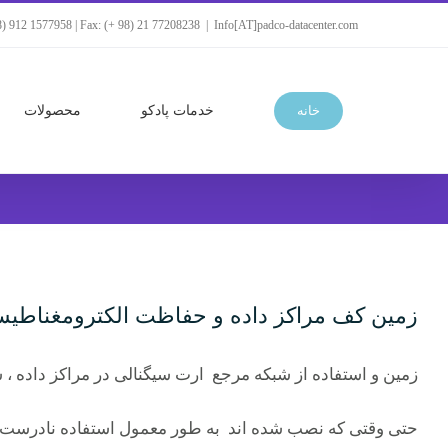
Ski
8) 912 1577958 | Fax: (+ 98) 21 77208238
|
Info[AT]padco-datacenter.com
t
جستجو
conten
برای:
خانه
خدمات پادکو
محصولات
زمین کف مراکز داده و حفاظت الکترومغناطیس
زمین و استفاده از شبکه مرجع ارت سیگنالی در مراکز داده ، شبکه مرجع ارت سیگنال به ص
حتی وقتی که نصب شده اند به طور معمول استفاده نادرست می 