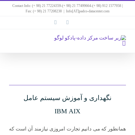
Ski
Contact Info: (+ 98) 21 77224359-(+ 98) 21 77499664-(+ 98) 912 1577958 |
Fax: (+ 98) 21 77208238
|
Info[AT]padco-datacenter.com
t
linkedin
facebook
conten
نگهداری و آموزش سیستم عامل
IBM AIX
همانطور که می دانیم تجارت امروزی نیازمند آن است که