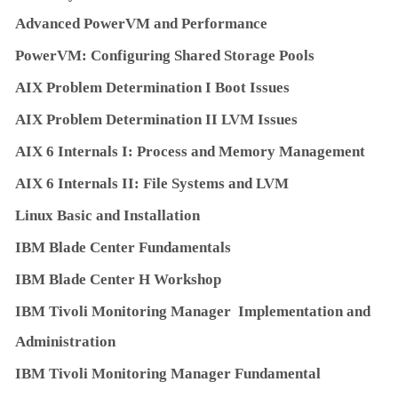
Ad
va
n
c
ed
Powe
r
V
M
a
nd Pe
rf
o
r
m
an
c
e
Powe
r
V
M
: Configuring Shared Storage Pools
A
I
X Problem Determination I Boot Issues
A
I
X Problem Determination II LVM Issues
A
I
X 6 Internals I: Process and Memory Management
A
I
X 6 Internals II: File Systems and LVM
Li
nu
x Basic and Installation
I
B
M Blade Center Fundamentals
I
B
M Blade Center H Workshop
I
B
M Tivoli Monitoring Manager Implementation and
Administration
I
B
M Tivoli Monitoring Manager Fundamental