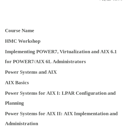
Cou
rs
e
Na
m
e
H
M
C
W
o
rks
ho
p
I
m
p
l
e
m
en
ti
n
g
PO
W
ER7
,
V
irt
ua
liz
a
ti
on
and
A
I
X
6
.
1
f
o
r
PO
W
ER7
/
A
I
X
6
L
Ad
m
i
n
istr
a
t
o
rs
Powe
r
S
yst
e
m
s
and
A
I
X
A
I
X
Ba
sics
Powe
r
S
yst
e
m
s
f
o
r
A
I
X
I:
L
PAR
Con
fig
u
r
a
ti
on
and
P
l
ann
i
n
g
Powe
r
S
yst
e
m
s
f
o
r
A
I
X
II:
A
I
X
I
m
p
l
e
m
en
t
a
ti
on
and
Ad
m
i
n
istr
a
ti
o
n