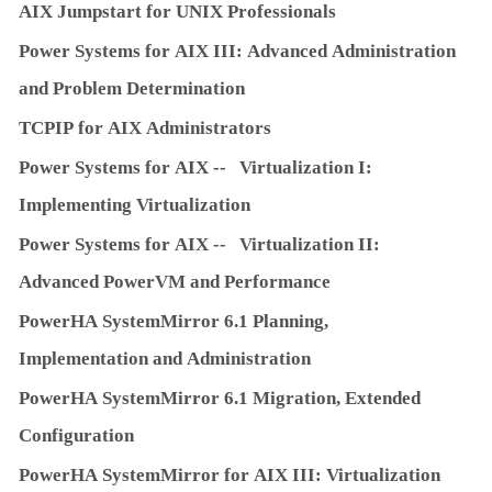
A
I
X
J
u
m
p
st
a
rt
f
o
r
UN
I
X
P
r
o
f
e
ssi
ona
ls
Powe
r
S
yst
e
m
s
f
o
r
A
I
X
III:
Ad
v
an
c
ed
Ad
m
i
n
istr
a
ti
on
and
P
r
ob
l
e
m
De
t
e
r
m
i
na
ti
o
n
TCP
I
P
f
o
r
A
I
X
Ad
m
i
n
istr
a
t
o
rs
Powe
r
S
yst
e
m
s
f
o
r
A
I
X
-­‐
V
irt
u
alizati
on
I:
I
m
p
l
e
m
en
ti
ng
V
irt
u
alizati
on
Powe
r
S
yst
e
m
s
f
o
r
A
I
X
-­‐
V
irt
u
alizati
on
II:
Ad
va
n
c
ed
Powe
r
V
M
a
nd
Pe
rf
o
r
ma
n
c
e
Powe
r
HA
S
yst
e
mM
irr
o
r
6
.
1
P
l
ann
i
n
g,
I
m
p
l
e
m
en
t
a
ti
on
and
Ad
m
i
n
istr
a
ti
on
Powe
r
HA
S
yst
e
mM
irr
o
r
6
.
1
M
igr
a
ti
on
,
E
xt
ended
Con
fig
u
r
a
ti
on
Powe
r
HA
S
yst
e
mM
irr
o
r
f
o
r
A
I
X
III:
V
irt
ua
liz
a
ti
on