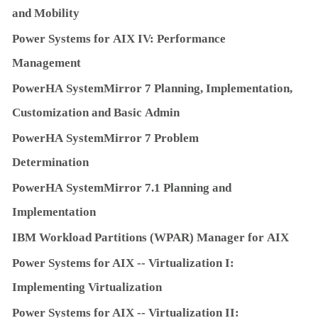
and
M
ob
ilit
y
Powe
r
S
yst
e
m
s
f
o
r
A
I
X
I
V
:
Pe
rf
o
r
m
an
c
e
M
ana
g
e
m
en
t
Powe
r
HA
S
yst
e
mM
irr
o
r
7
P
l
ann
i
n
g,
I
m
p
l
e
m
en
t
a
ti
on
,
Cu
st
o
m
iz
a
ti
on
and
Ba
sic
Ad
m
i
n
Powe
r
HA
S
yst
e
mM
irr
o
r
7
P
r
ob
le
m
De
t
e
r
m
i
na
ti
o
n
Powe
r
HA
S
yst
e
mM
irr
o
r
7
.
1
P
l
ann
i
n
g
and
I
m
p
l
e
m
en
t
a
ti
on
I
B
M
W
o
rkl
oad
Pa
rtiti
on
s
(
W
PAR
)
M
ana
g
e
r
f
o
r
A
I
X
Powe
r
S
yst
e
m
s f
o
r
A
I
X
-­‐
V
irt
u
alizati
on
I:
I
m
p
l
e
m
en
ti
ng
V
irt
u
alizati
on
Powe
r
S
yst
e
m
s f
o
r
A
I
X
-­‐
V
irt
u
alizati
on
II: